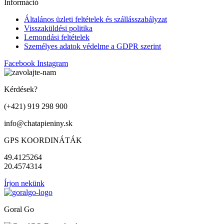
Információ
Általános üzleti feltételek és szállásszabályzat
Visszaküldési politika
Lemondási feltételek
Személyes adatok védelme a GDPR szerint
Facebook
Instagram
Kérdések?
(+421) 919 298 900
info@chatapieniny.sk
GPS KOORDINÁTÁK
49.4125264
20.4574314
Írjon nekünk
Goral Go