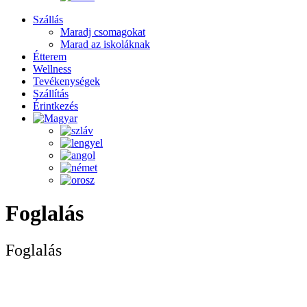
Szállás
Maradj csomagokat
Marad az iskoláknak
Étterem
Wellness
Tevékenységek
Szállítás
Érintkezés
Foglalás
Foglalás
A szlovák üdüléstől már csak a szállásfoglalás választja el. Töltse ki
a nem kötelező érvényű foglalást, és azonnal kapcsolatba lépünk
Önnel.