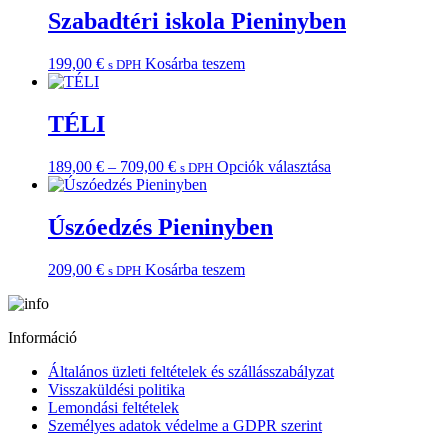
a
Szabadtéri iskola Pieninyben
termékoldalon
választhatók
ki
199,00
€
Kosárba teszem
s DPH
TÉLI
Ártartomány:
Ennek
189,00
€
–
709,00
€
Opciók választása
s DPH
189,00 €
a
-
terméknek
709,00 €
több
Úszóedzés Pieninyben
variációja
van.
209,00
€
Kosárba teszem
s DPH
A
változatok
a
termékoldalon
Információ
választhatók
ki
Általános üzleti feltételek és szállásszabályzat
Visszaküldési politika
Lemondási feltételek
Személyes adatok védelme a GDPR szerint