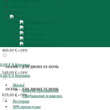
Активный отдых
289,00
€
s DPH
транспорт
контакт
ОСЕНЬ – ДЛЯ ДВОИХ 4X НОЧЬ
379,00
€
s DPH
ОСЕНЬ – ДЛЯ ДВОИХ 5X НОЧЬ
469,00
€
s DPH
0,00
€
0
Корзина
ОСЕНЬ – ДЛЯ ДВОИХ 6X НОЧЬ
549,00
€
s DPH
0,00
€
0
Корзина
Жильё
ОСЕНЬ – ДЛЯ ДВОИХ 7X НОЧЬ
Пакеты пребывания
629,00
€
s DPH
Пребывание в школах
Ресторан
SPA процедуры