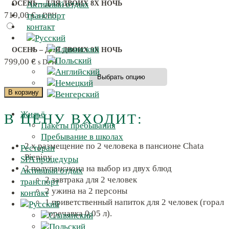
Активный отдых
ОСЕНЬ – ДЛЯ ДВОИХ 8X НОЧЬ
719,00
€
транспорт
s DPH
контакт
ОСЕНЬ – ДЛЯ ДВОИХ 9X НОЧЬ
799,00
€
s DPH
VYBERTE SI BALÍČEK
КОЛИЧЕСТВО
В корзину
ТОВАРА
Жильё
В ЦЕНУ ВХОДИТ:
ОСЕНЬ
Пакеты пребывания
Пребывание в школах
2 x размещение по 2 человека в пансионе Chata
Ресторан
Pieniny
SPA процедуры
2 полупансиона на выбор из двух блюд
Активный отдых
2 завтрака для 2 человек
транспорт
2 ужина на 2 персоны
контакт
1 приветственный напиток для 2 человек (горал
горечавка 0,05 л).